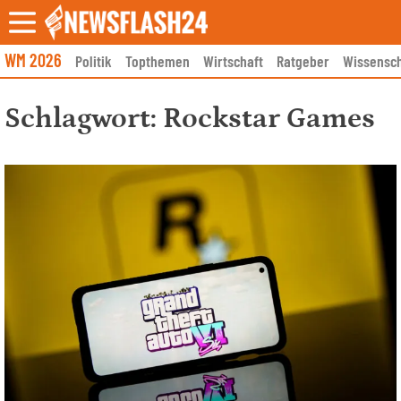
Skip
to
content
WM 2026
Politik
Topthemen
Wirtschaft
Ratgeber
Wissensch
Schlagwort:
Rockstar Games