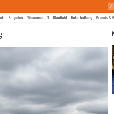
aft
Ratgeber
Wissenschaft
Blaulicht
Unterhaltung
Promis & R
g