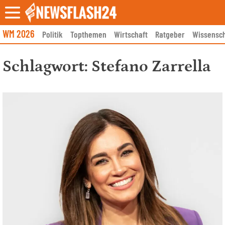
Skip
to
content
WM 2026
Politik
Topthemen
Wirtschaft
Ratgeber
Wissensch
Schlagwort:
Stefano Zarrella