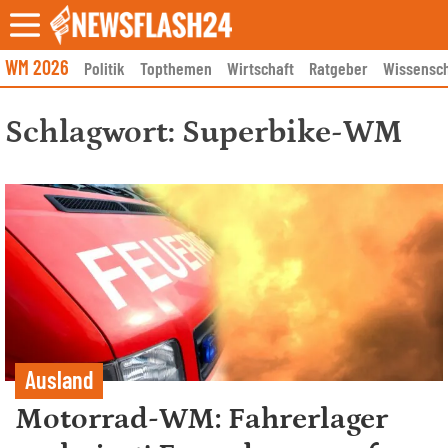
Skip
to
content
WM 2026
Politik
Topthemen
Wirtschaft
Ratgeber
Wissensch
Schlagwort:
Superbike-WM
Ausland
Motorrad-WM: Fahrerlager