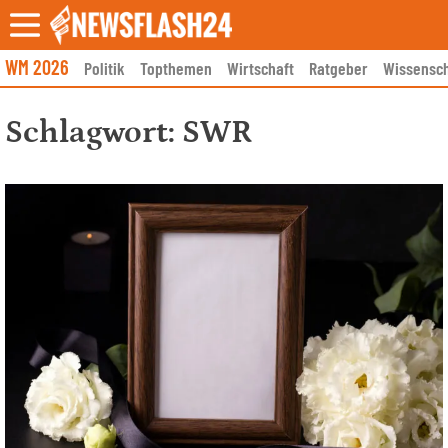
Skip
to
content
WM 2026
Politik
Topthemen
Wirtschaft
Ratgeber
Wissensch
Schlagwort:
SWR