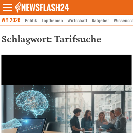
Skip
to
content
WM 2026
Politik
Topthemen
Wirtschaft
Ratgeber
Wissensch
Schlagwort:
Tarifsuche