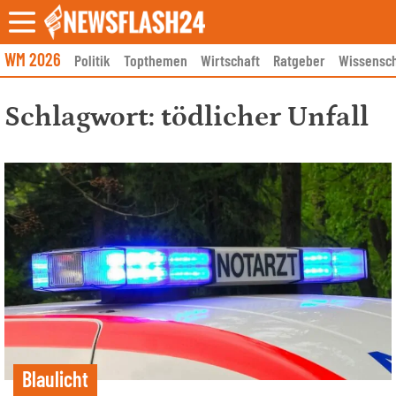
Skip
to
content
WM 2026
Politik
Topthemen
Wirtschaft
Ratgeber
Wissensch
Schlagwort:
tödlicher Unfall
Blaulicht