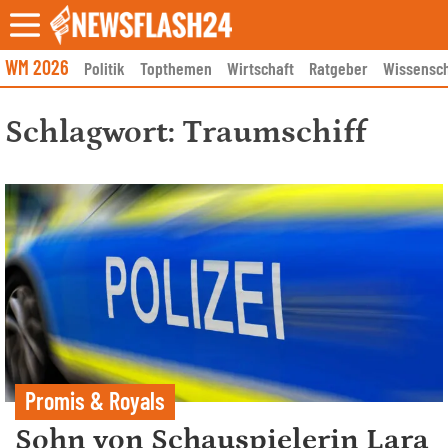
Skip
to
content
WM 2026
Politik
Topthemen
Wirtschaft
Ratgeber
Wissensch
Schlagwort:
Traumschiff
Promis & Royals
Sohn von Schauspielerin Lara