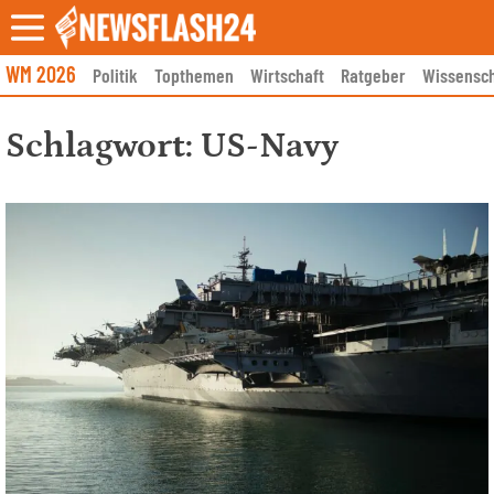
Skip
to
content
WM 2026
Politik
Topthemen
Wirtschaft
Ratgeber
Wissensch
Schlagwort:
US-Navy