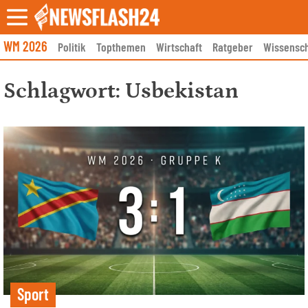
Skip
to
content
WM 2026
Politik
Topthemen
Wirtschaft
Ratgeber
Wissensch
Schlagwort:
Usbekistan
Sport