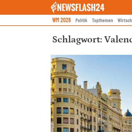
Skip
to
content
WM 2026
Politik
Topthemen
Wirtsch
Schlagwort:
Valen