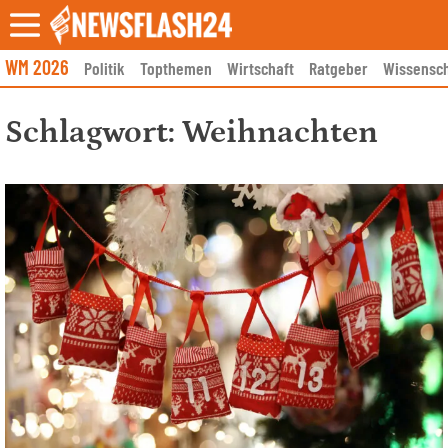
Skip
to
content
WM 2026
Politik
Topthemen
Wirtschaft
Ratgeber
Wissensch
Schlagwort:
Weihnachten