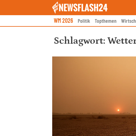
Skip
to
content
WM 2026
Politik
Topthemen
Wirtsch
Schlagwort:
Wette