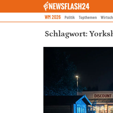
Skip
to
content
WM 2026
Politik
Topthemen
Wirtsch
Schlagwort:
Yorksh