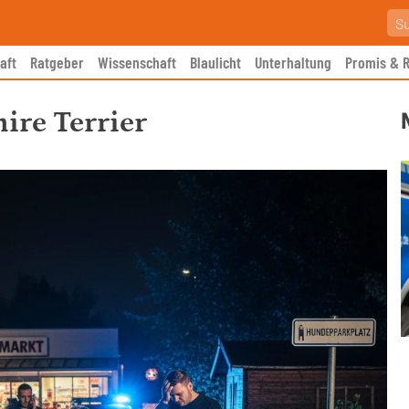
aft
Ratgeber
Wissenschaft
Blaulicht
Unterhaltung
Promis & R
ire Terrier