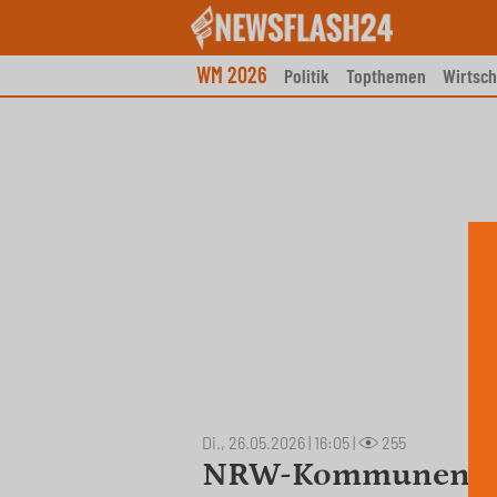
Skip
to
content
WM 2026
Politik
Topthemen
Wirtsch
Di., 26.05.2026 | 16:05
|
255
NRW-Kommunen wa