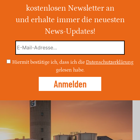
ksichtnahme in Dürrezeiten
kostenlosen Newsletter an
und erhalte immer die neuesten
 der Wasserbeschaffungsverband „Am
nden Trinkwasserbedarfen in NRW.
News-Updates!
n sie die Bevölkerung um einen bewussten
pässe zu vermeiden.
Hiermit bestätige ich, dass ich die
Datenschutzerklärung
gelesen habe.