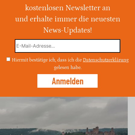
kostenlosen Newsletter an
und erhalte immer die neuesten
ag, den 20. April 2026, einen regnerischen
n von 8.1°C und gefühlten Temperaturen
News-Updates!
d vor allem am Vormittag und frühen
nd die Straßen rutschig sein könnten.
Hiermit bestätige ich, dass ich die
Datenschutzerklärung
gelesen habe.