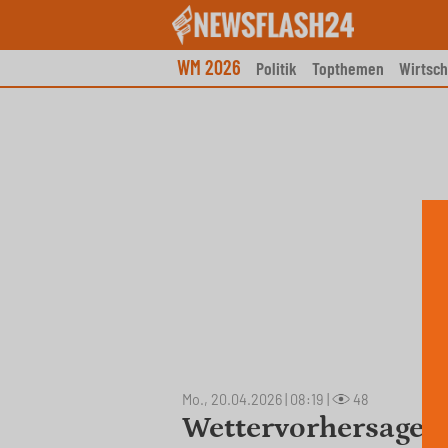
Skip
to
content
WM 2026
Politik
Topthemen
Wirtsch
Mo., 20.04.2026 | 08:19
|
48
Wettervorhersage f