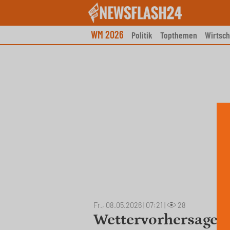
Skip
to
content
WM 2026
Politik
Topthemen
Wirtsch
Fr., 08.05.2026 | 07:21
|
28
Wettervorhersage f