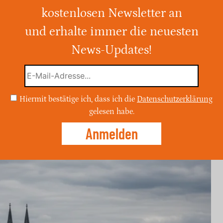
werten von 20°C
kostenlosen Newsletter an
und erhalte immer die neuesten
, wird in Köln sonniges Wetter mit
zu 20°C erwartet. Es sind keine Regenfälle
News-Updates!
für Aktivitäten im Freien macht.
Hiermit bestätige ich, dass ich die
Datenschutzerklärung
gelesen habe.