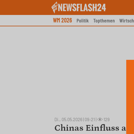
Skip
to
content
WM 2026
Politik
Topthemen
Wirtsch
Di., 05.05.2026 | 09:21
|
129
Chinas Einfluss au