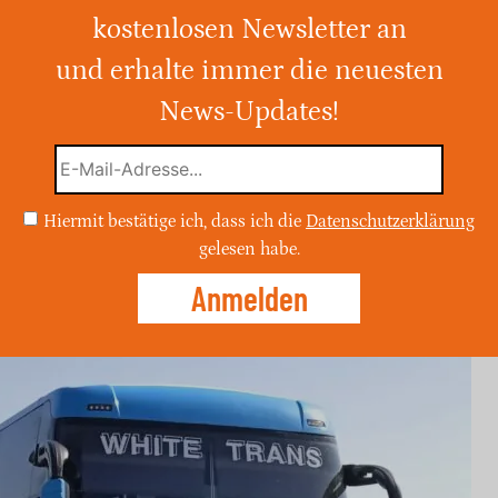
n Gefahr
kostenlosen Newsletter an
und erhalte immer die neuesten
ternehmen übernimmt ein wichtiges
, während Scania den Auftrag verliert.
News-Updates!
t das Millionenprojekt nun unter
Fragen zur Wettbewerbsfähigkeit
Hiermit bestätige ich, dass ich die
Datenschutzerklärung
irft.
gelesen habe.