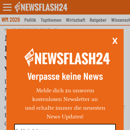
Skip
to
content
WM 2026
Politik
Topthemen
Wirtschaft
Ratgeber
Wissensch
Mi., 08.07.2026 | 09:12
|
43
Maßnahmen der Deutschen
X
Bahn: KI-gestützte
Verspätungsprognosen und
Verbesserungen vor Ort
Verpasse keine News
Die Deutsche Bahn plant, mit drei
Maßnahmenpaketen die
Melde dich zu unserem
Kundenkommunikation zu verbessern und
kostenlosen Newsletter an
die Sauberkeit zu erhöhen. Im Fokus steht der
und erhalte immer die neuesten
Einsatz von Künstlicher Intelligenz zur
News-Updates!
Optimierung von Verspätungsprognosen,