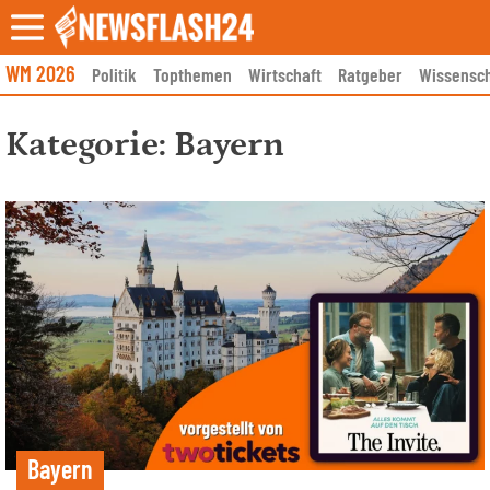
Skip
to
content
WM 2026
Politik
Topthemen
Wirtschaft
Ratgeber
Wissensch
Kategorie:
Bayern
Bayern