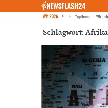
Skip
to
content
WM 2026
Politik
Topthemen
Wirtsch
Schlagwort:
Afrika