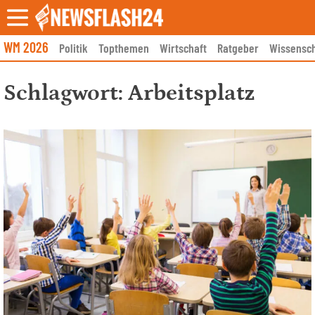
Skip
to
content
WM 2026
Politik
Topthemen
Wirtschaft
Ratgeber
Wissensch
Schlagwort:
Arbeitsplatz