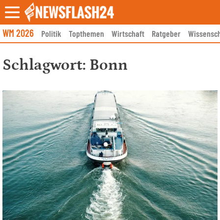
Skip
to
content
WM 2026
Politik
Topthemen
Wirtschaft
Ratgeber
Wissensch
Schlagwort:
Bonn