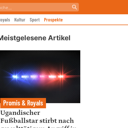
oyals
Kultur
Sport
Prospekte
Meistgelesene Artikel
Promis & Royals
Ugandischer
Fußballstar stirbt nach