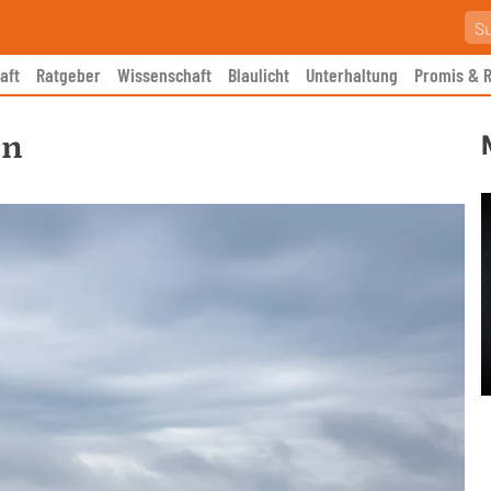
aft
Ratgeber
Wissenschaft
Blaulicht
Unterhaltung
Promis & R
en