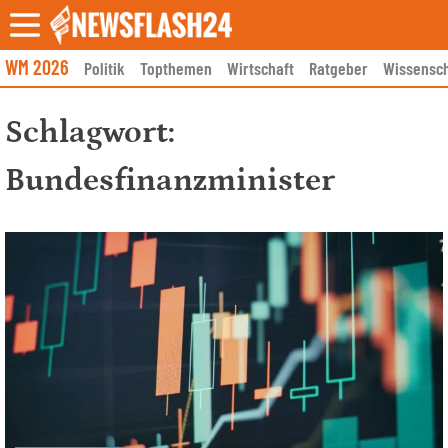
Skip
to
content
WM 2026
Politik
Topthemen
Wirtschaft
Ratgeber
Wissensch
Schlagwort:
Bundesfinanzminister