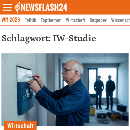
Skip
to
content
WM 2026
Politik
Topthemen
Wirtschaft
Ratgeber
Wissensch
Schlagwort:
IW-Studie
Wirtschaft