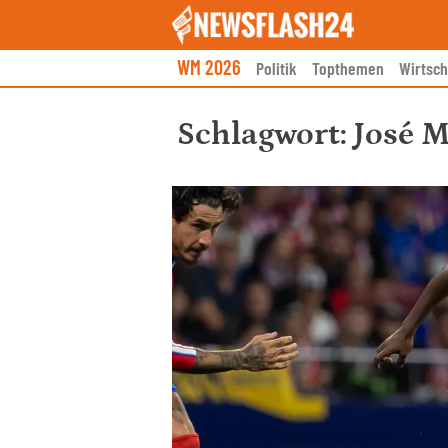
Skip
to
content
WM 2026
Politik
Topthemen
Wirtsch
Schlagwort:
José 