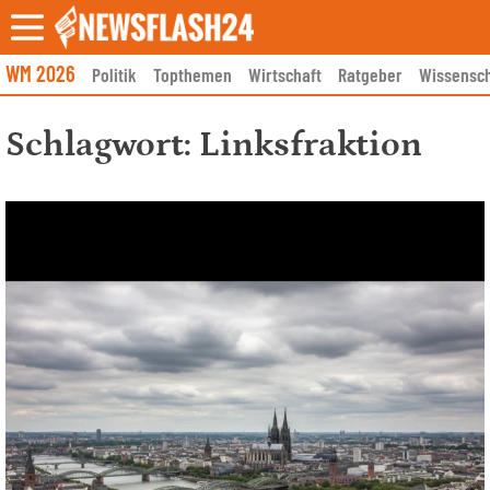
Skip
to
content
WM 2026
Politik
Topthemen
Wirtschaft
Ratgeber
Wissensch
Schlagwort:
Linksfraktion