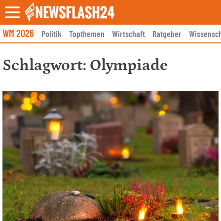
Skip
to
content
WM 2026
Politik
Topthemen
Wirtschaft
Ratgeber
Wissensch
Schlagwort:
Olympiade