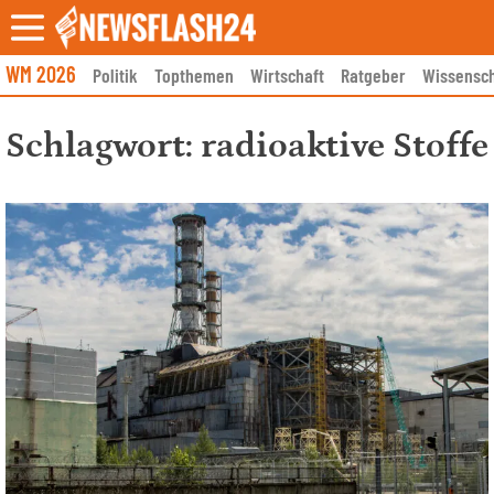
Skip
to
content
WM 2026
Politik
Topthemen
Wirtschaft
Ratgeber
Wissensch
Schlagwort:
radioaktive Stoffe