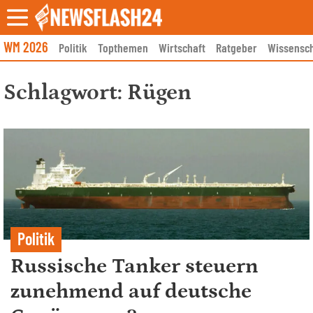
Skip
to
content
WM 2026
Politik
Topthemen
Wirtschaft
Ratgeber
Wissensch
Schlagwort:
Rügen
Politik
Russische Tanker steuern
zunehmend auf deutsche