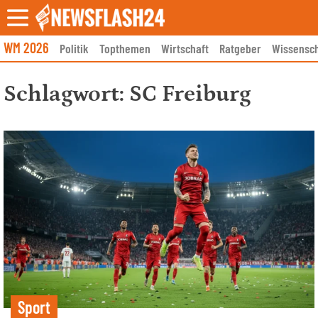
Skip
to
content
WM 2026
Politik
Topthemen
Wirtschaft
Ratgeber
Wissensch
Schlagwort:
SC Freiburg
Sport