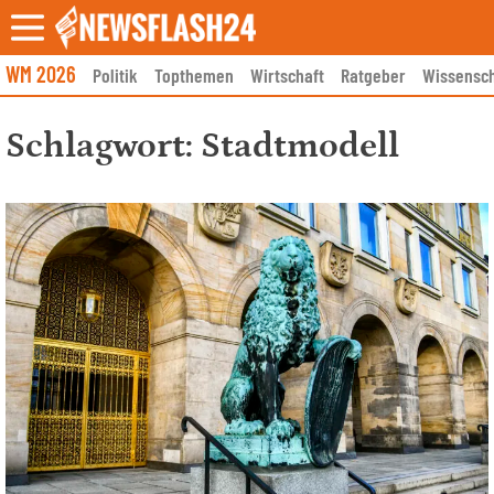
Skip
to
content
WM 2026
Politik
Topthemen
Wirtschaft
Ratgeber
Wissensch
Schlagwort:
Stadtmodell