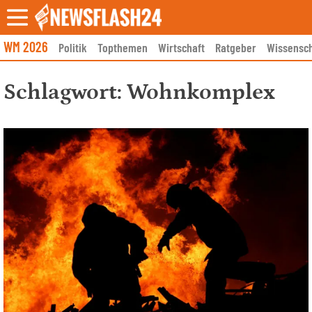
Skip
to
content
WM 2026
Politik
Topthemen
Wirtschaft
Ratgeber
Wissensch
Schlagwort:
Wohnkomplex